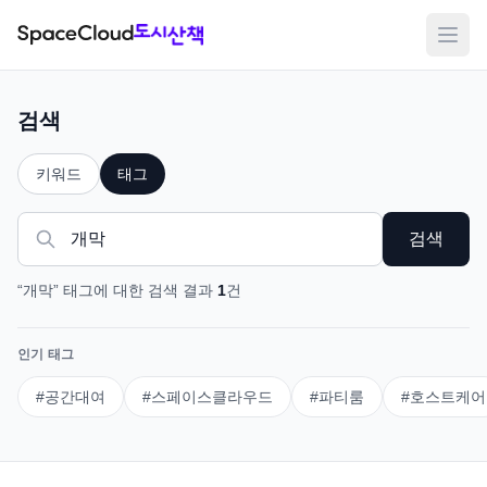
메뉴
검색
키워드
태그
검색
“
개막
”
태그
에 대한 검색 결과
1
건
인기 태그
#
공간대여
#
스페이스클라우드
#
파티룸
#
호스트케어