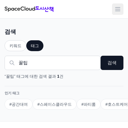
메뉴
검색
키워드
태그
검색
“
꿀팁
”
태그
에 대한 검색 결과
1
건
인기 태그
#
공간대여
#
스페이스클라우드
#
파티룸
#
호스트케어