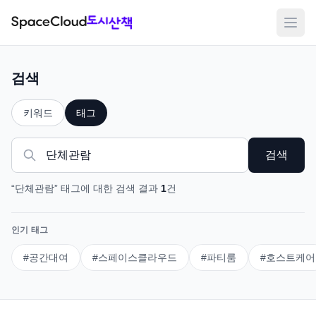
메뉴
검색
키워드
태그
검색
“
단체관람
”
태그
에 대한 검색 결과
1
건
인기 태그
#
공간대여
#
스페이스클라우드
#
파티룸
#
호스트케어