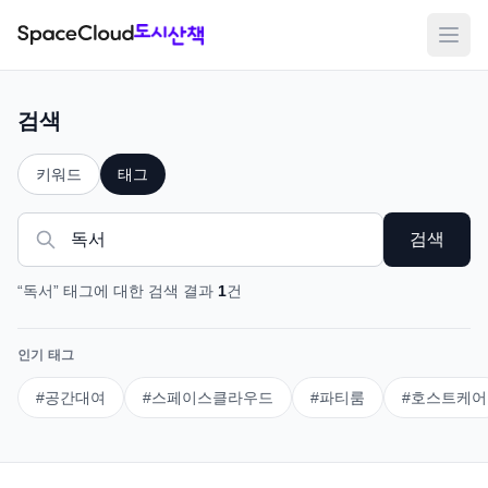
메뉴
검색
키워드
태그
검색
“
독서
”
태그
에 대한 검색 결과
1
건
인기 태그
#
공간대여
#
스페이스클라우드
#
파티룸
#
호스트케어