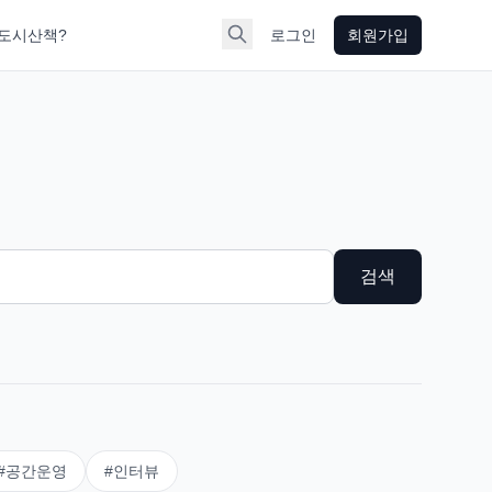
도시산책?
로그인
회원가입
검색
#
공간운영
#
인터뷰