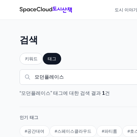
도시 이야
검색
키워드
태그
“
모던플레이스
”
태그
에 대한 검색 결과
1
건
인기 태그
#
공간대여
#
스페이스클라우드
#
파티룸
#
호