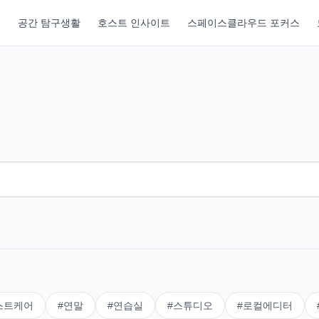
기
공간 탐구생활
호스트 인사이트
스페이스클라우드 포커스
스트케어
#
연말
#
연습실
#
스튜디오
#
로컬에디터