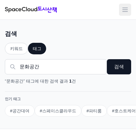
메뉴
검색
키워드
태그
검색
“
문화공간
”
태그
에 대한 검색 결과
1
건
인기 태그
#
공간대여
#
스페이스클라우드
#
파티룸
#
호스트케어