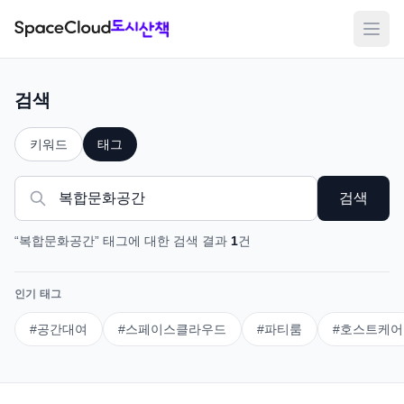
메뉴
검색
키워드
태그
검색
“
복합문화공간
”
태그
에 대한 검색 결과
1
건
인기 태그
#
공간대여
#
스페이스클라우드
#
파티룸
#
호스트케어