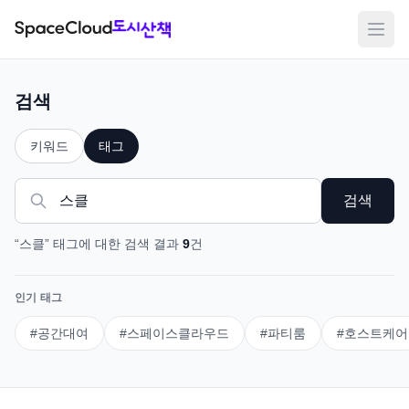
메뉴
검색
키워드
태그
검색
“
스클
”
태그
에 대한 검색 결과
9
건
인기 태그
#
공간대여
#
스페이스클라우드
#
파티룸
#
호스트케어