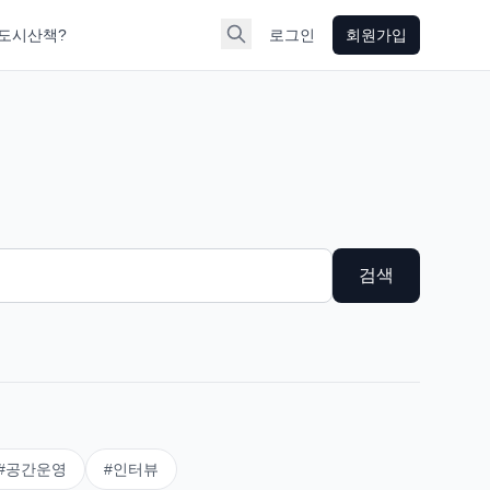
도시산책?
로그인
회원가입
검색
#
공간운영
#
인터뷰