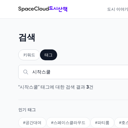
도시 이야
검색
키워드
태그
“
시작스쿨
”
태그
에 대한 검색 결과
3
건
인기 태그
#
공간대여
#
스페이스클라우드
#
파티룸
#
호