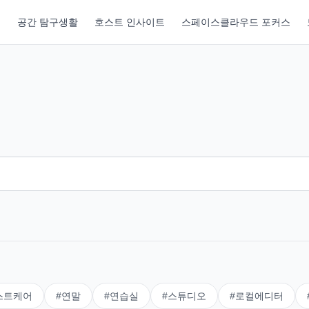
기
공간 탐구생활
호스트 인사이트
스페이스클라우드 포커스
스트케어
#
연말
#
연습실
#
스튜디오
#
로컬에디터