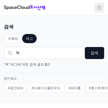
메뉴
검색
키워드
태그
검색
“
책
”
태그
에 대한 검색 결과
2
건
인기 태그
#
공간대여
#
스페이스클라우드
#
파티룸
#
호스트케어