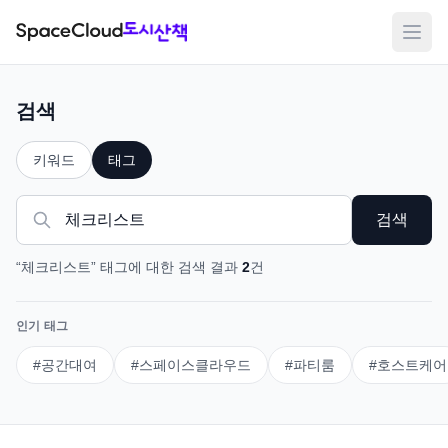
메뉴
검색
키워드
태그
검색
“
체크리스트
”
태그
에 대한 검색 결과
2
건
인기 태그
#
공간대여
#
스페이스클라우드
#
파티룸
#
호스트케어