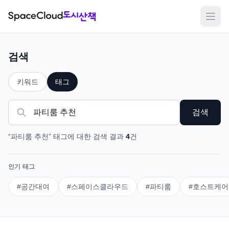
메뉴
검색
키워드
태그
검색
“
파티룸 추천
”
태그
에 대한 검색 결과
4
건
인기 태그
#
공간대여
#
스페이스클라우드
#
파티룸
#
호스트케어