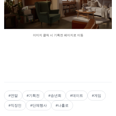
이미지 클릭 시 기획전 페이지로 이동
#
연말
#
기획전
#
송년회
#
데이트
#
게임
#
직장인
#
단체행사
#
나홀로