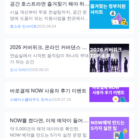
공간 호스트라면 즐겨찾기 해야 하는
정부지원 사이트 5곳
시설 개선부터 무료 컨설팅까지, 공간 운
영에 도움이 되는 지원사업을 한곳에서
찾아보세요.
호스트 인사이트
2026.08.04
2026 커버위크, 온라인 커버댄스 축
제
연습실에서 시작된 움직임이 하나의 무대
가 되는 순간
도시 이야기
2026.08.03
바로결제 NOW 사용자 후기 이벤트
스페이스클라우드 포커스
2026.07.28
NOW를 켰다면, 이제 예약이 들어오
게 만들어보세요
약 5,000건의 예약 데이터로 확인한,
NOW 예약을 만드는 5가지 실전 운영 팁