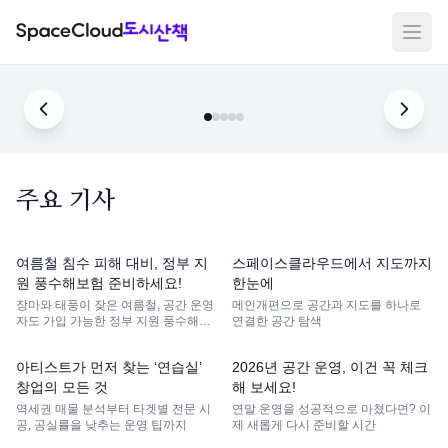
K팝 커버댄스 문화가 재편하는 도시 공간
메뉴
주요 기사
여름철 침수 피해 대비, 정부 지
스페이스클라우드에서 지도까지
원 풍수해보험 준비하세요!
한눈에
장마와 태풍이 잦은 여름철, 공간 운영
메인개편으로 공간과 지도를 하나로
자도 가입 가능한 정부 지원 풍수해보
연결한 공간 탐색
험을 알아보세요.
아티스트가 먼저 찾는 ‘연습실’
2026년 공간 운영, 이건 꼭 체크
창업의 모든 것
해 보세요!
역세권 매물 분석부터 타겟별 전문 시
연말 운영을 성공적으로 마쳤다면? 이
공, 공실률을 낮추는 운영 팁까지
제 새롭게 다시 준비할 시간