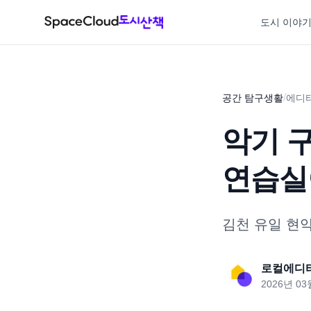
도시 이야
/
공간 탐구생활
에디
악기 
연습실
김천 유일 현
로컬에디
2026년 03