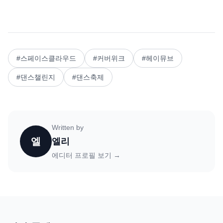
#
스페이스클라우드
#
커버위크
#
헤이뮤브
#
댄스챌린지
#
댄스축제
Written by
엘
엘리
에디터 프로필 보기 →