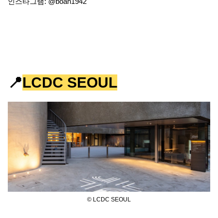
인스타그램: @boan1942
📍
LCDC SEOUL
© LCDC SEOUL