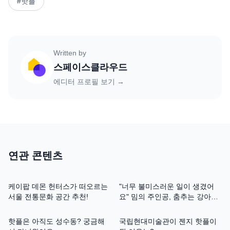
#
핫플
Written by
스페이스클라우드
에디터 프로필 보기 →
연관 콘텐츠
케이팝 데몬 헌터스가 떠오르는
"너무 불미스러운 일이 생겼어
서울 전통문화 공간 추천!
요" 밈의 주인공, 춤추는 강아지
대추 인터뷰
핫플은 아직도 성수동? 궁금해
국립현대미술관이 젠지 핫플이