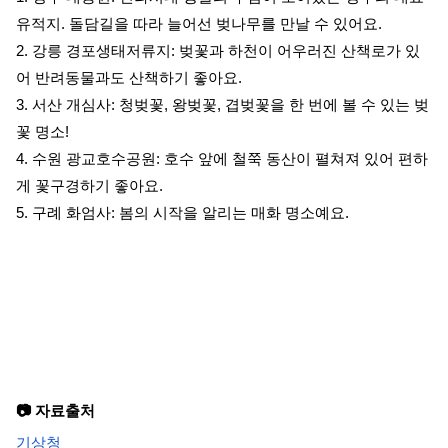
유적지. 돌담길을 따라 늘어선 벚나무를 만날 수 있어요.
2. 강릉 경포생태저류지: 벚꽃과 하천이 어우러진 산책로가 있
어 반려동물과도 산책하기 좋아요.
3. 서산 개심사: 청벚꽃, 왕벚꽃, 겹벚꽃을 한 번에 볼 수 있는 벚
꽃 명소!
4. 수원 광교호수공원: 호수 앞에 철쭉 동산이 펼쳐져 있어 편하
게 꽃구경하기 좋아요.
5. 구례 화엄사: 봄의 시작을 알리는 매화 명소예요.
📷 자료출처
기상청