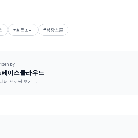
스
#
설문조사
#
성장스쿨
itten by
스페이스클라우드
디터 프로필 보기 →