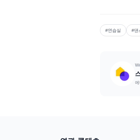
#
연습실
#
댄
Wr
에