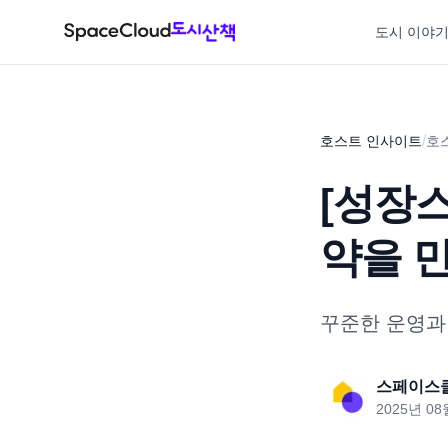
도시 이야
/
호스트 인사이트
호
[성장스
약을 만
꾸준한 운영과
스페이스
2025년 08