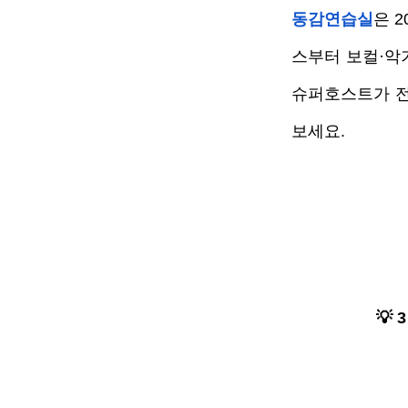
동감연습실
은 
스부터 보컬·악
슈퍼호스트가 전
보세요.
💡