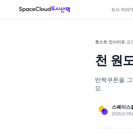
도시 이야
/
호스트 인사이트
공
천 원
반짝쿠폰을 그
요.
스페이스
2025년 09