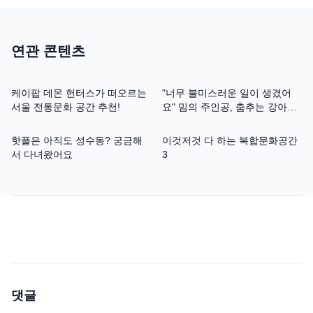
연관 콘텐츠
케이팝 데몬 헌터스가 떠오르는
"너무 불미스러운 일이 생겼어
서울 전통문화 공간 추천!
요" 밈의 주인공, 춤추는 강아지
대추 인터뷰
핫플은 아직도 성수동? 궁금해
이것저것 다 하는 복합문화공간
서 다녀왔어요
3
댓글